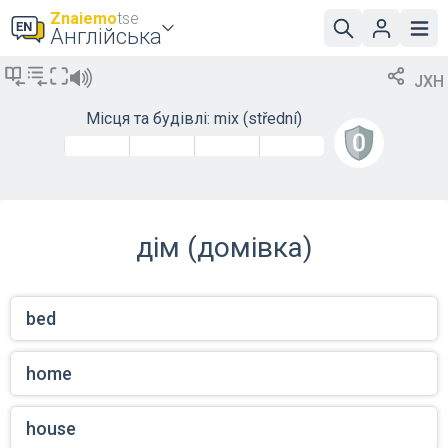
Znaiemo
tse
Англійська
JXH
Місця та будівлі: mix
(střední)
дім (домівка)
bed
home
house