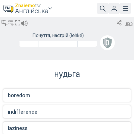
Znaiemo
tse
Англійська
JB3
Почуття, настрій
(lehké)
нудьга
boredom
indifference
laziness