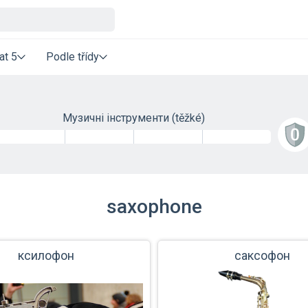
at 5
Podle třídy
Музичні інструменти
(těžké)
saxophone
ксилофон
саксофон