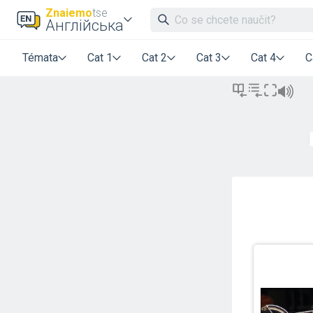
Znaiemo
tse
Англійська
Témata
Cat 1
Cat 2
Cat 3
Cat 4
C