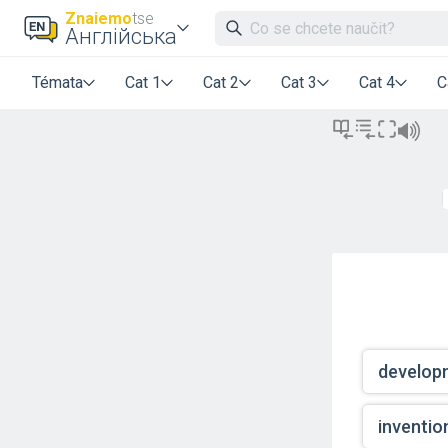
Znaiemo
tse
Англійська
Témata
Cat 1
Cat 2
Cat 3
Cat 4
C
develop
inventio