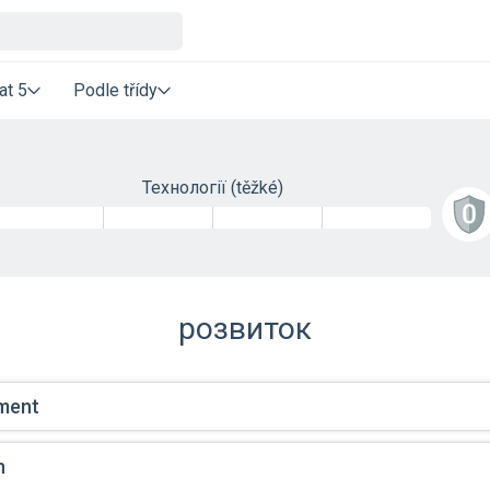
at 5
Podle třídy
Технології
(těžké)
розвиток
ment
n