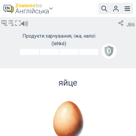
Znaiemo
tse
Англійська
JB6
Продукти харчування, їжа, напої
(lehké)
яйце