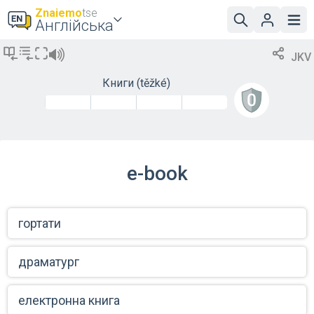
Znaiemo
tse
Англійська
JKV
Книги
(těžké)
e-book
гортати
драматург
електронна книга