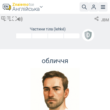
Znaiemo
tse
Англійська
JBM
Частини тіла
(lehké)
обличчя