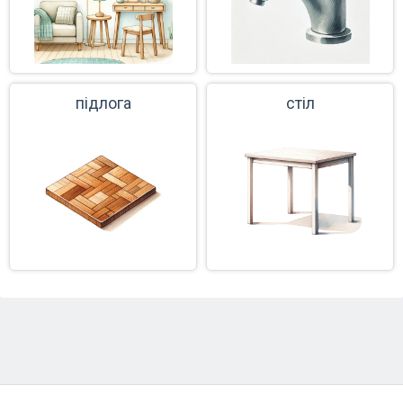
підлога
стіл