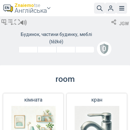
Znaiemo
tse
Англійська
JGW
Будинок, частини будинку, меблі
(těžké)
room
кімната
кран