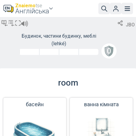
Znaiemo
tse
Англійська
JBO
Будинок, частини будинку, меблі
(lehké)
room
басейн
ванна кімната