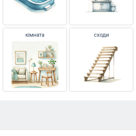
кімната
сходи