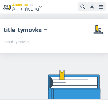
Znaiemo
tse
Англійська
title-tymovka –
about-tymovka