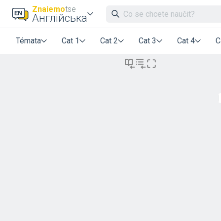
Znaiemo
tse
Англійська
Témata
Cat 1
Cat 2
Cat 3
Cat 4
C