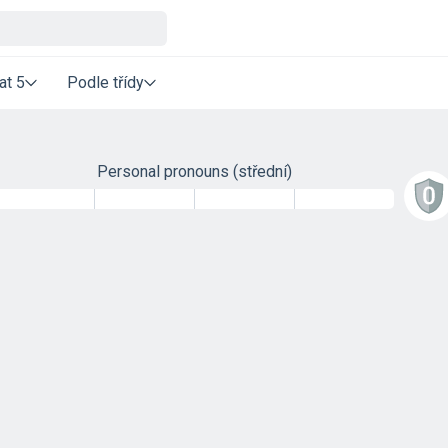
at 5
Podle třídy
Personal pronouns
(střední)