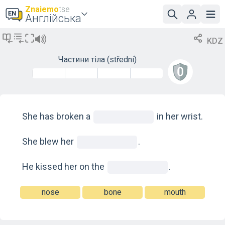
Znaiemo
tse
Англійська
KDZ
Частини тіла
(střední)
She has broken a
in her wrist.
She blew her
.
He kissed her on the
.
nose
bone
mouth