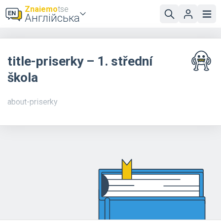
Znaiemo
tse
Англійська
title-priserky – 1. střední
škola
about-priserky