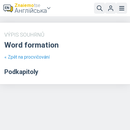
Znaiemo
tse
Англійська
VÝPIS SOUHRNŮ
Word formation
« Zpět na procvičování
Podkapitoly