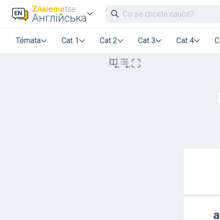
Znaiemo
tse
Англійська
Témata
Cat 1
Cat 2
Cat 3
Cat 4
C
a