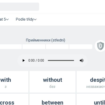
at 5
Podle třídy
Прийменники
(střední)
with
without
despi
з
без
незважаюч
cross
between
until