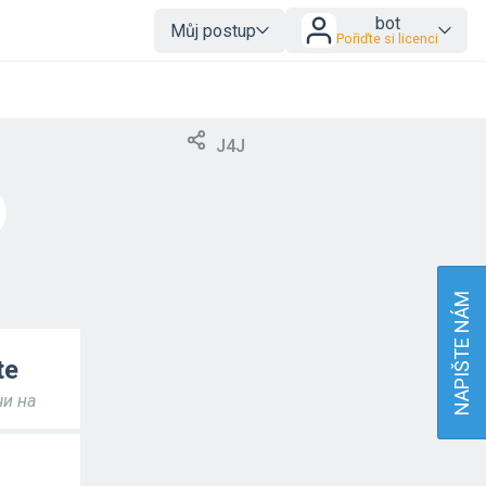
bot
Můj postup
Pořiďte si licenci
J4J
NAPIŠTE NÁM
te
и на