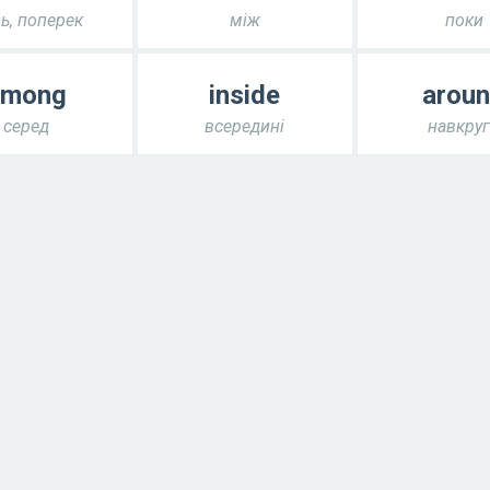
зь, поперек
між
поки
among
inside
arou
серед
всередині
навкру