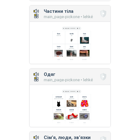
Частини тіла
main_page-pickone • lehké
Одяг
main_page-pickone • lehké
Сім’я, люди, зв’язки