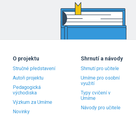
O projektu
Shrnutí a návody
Stručné představení
Shrnutí pro učitele
Autoři projektu
Umíme pro osobní
využití
Pedagogická
východiska
Typy cvičení v
Umíme
Výzkum za Umíme
Návody pro učitele
Novinky