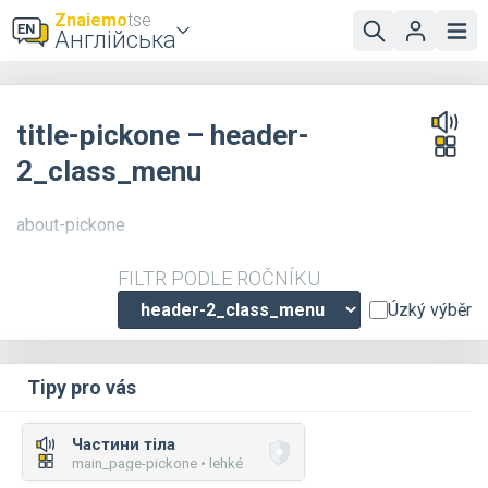
Znaiemo
tse
Англійська
title-pickone – header-
2_class_menu
about-pickone
FILTR PODLE ROČNÍKU
Úzký výběr
Tipy pro vás
Частини тіла
main_page-pickone • lehké