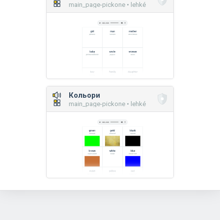
main_page-pickone • lehké
Кольори
main_page-pickone • lehké