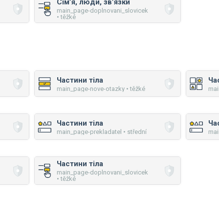
Сім’я, люди, зв’язки
main_page-doplnovani_slovicek
• těžké
Частини тіла
Ча
main_page-nove-otazky • těžké
mai
Частини тіла
Ча
main_page-prekladatel • střední
mai
Частини тіла
main_page-doplnovani_slovicek
• těžké