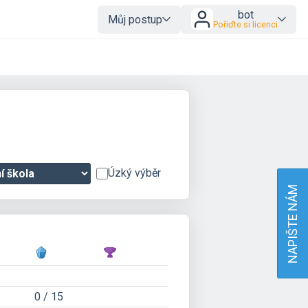
bot
Můj postup
Pořiďte si licenci
Úzký výběr
NAPIŠTE NÁM
0 / 15