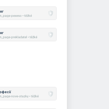
яг
n_page-pexeso • těžké
яг
n_page-prekladatel • těžké
офесії
n_page-nove-otazky • těžké