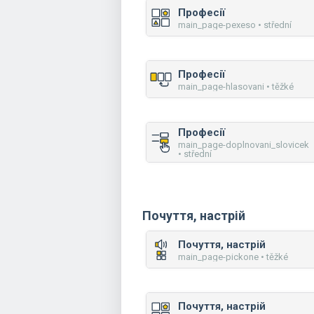
Професії
main_page-pexeso • střední
Професії
main_page-hlasovani • těžké
Професії
main_page-doplnovani_slovicek
• střední
Почуття, настрій
Почуття, настрій
main_page-pickone • těžké
Почуття, настрій