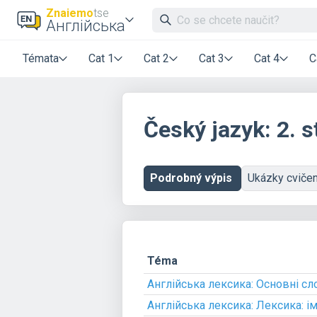
Znaiemo
tse
Англійська
Témata
Cat 1
Cat 2
Cat 3
Cat 4
C
Český jazyk: 2. s
Podrobný výpis
Ukázky cviče
Téma
Англійська лексика: Основні сл
Англійська лексика: Лексика: і