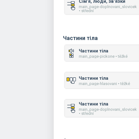
Сім’я, люди, зв’язки
main_page-doplnovani_slovicek
• střední
Частини тіла
Частини тіла
main_page-pickone • těžké
Частини тіла
main_page-hlasovani • těžké
Частини тіла
main_page-doplnovani_slovicek
• střední