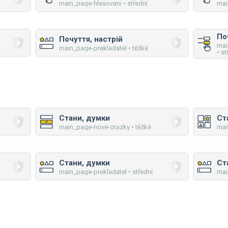
main_page-hlasovani • střední
mai
По
Почуття, настрій
mai
main_page-prekladatel • těžké
• st
Стани, думки
Ст
main_page-nove-otazky • těžké
mai
Стани, думки
Ст
main_page-prekladatel • střední
mai