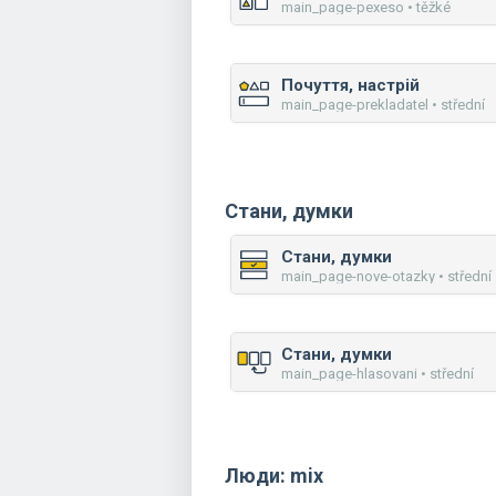
main_page-pexeso • těžké
Почуття, настрій
main_page-prekladatel • střední
Стани, думки
Стани, думки
main_page-nove-otazky • střední
Стани, думки
main_page-hlasovani • střední
Люди: mix