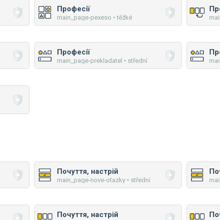
Професії
Пр
main_page-pexeso • těžké
mai
Професії
Пр
main_page-prekladatel • střední
mai
Почуття, настрій
По
main_page-nove-otazky • střední
mai
Почуття, настрій
По