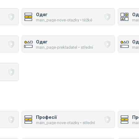
Одяг
Од
main_page-nove-otazky • těžké
mai
Одяг
Од
main_page-prekladatel • střední
mai
Професії
Пр
main_page-nove-otazky • střední
mai