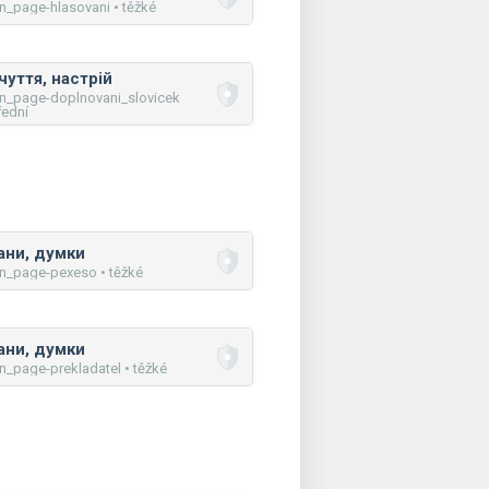
n_page-hlasovani • těžké
чуття, настрій
n_page-doplnovani_slovicek
řední
ани, думки
n_page-pexeso • těžké
ани, думки
n_page-prekladatel • těžké