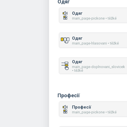
Одяг
Одяг
main_page-pickone • těžké
Одяг
main_page-hlasovani • těžké
Одяг
main_page-doplnovani_slovicek
• těžké
Професії
Професії
main_page-pickone • těžké