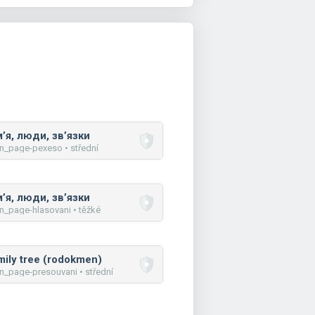
м’я, люди, зв’язки
n_page-pexeso • střední
м’я, люди, зв’язки
n_page-hlasovani • těžké
mily tree (rodokmen)
n_page-presouvani • střední