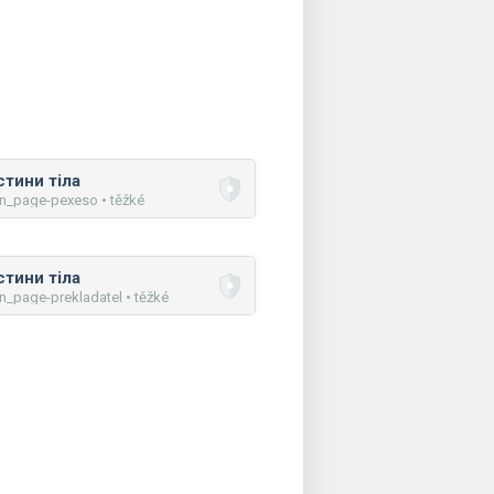
стини тіла
n_page-pexeso • těžké
стини тіла
n_page-prekladatel • těžké