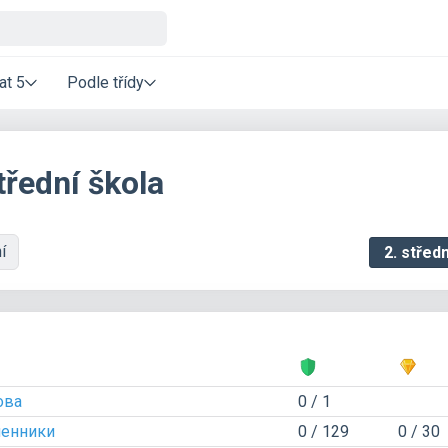
at 5
Podle třídy
třední škola
ní
ова
0 / 1
менники
0 / 129
0 / 30