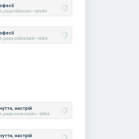
офесії
n_page-hlasovani • střední
офесії
n_page-prekladatel • těžké
чуття, настрій
n_page-nove-otazky • těžké
чуття, настрій