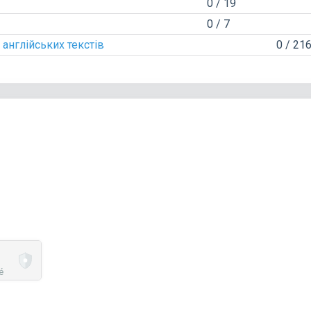
0 / 19
0 / 7
 англійських текстів
0 / 21
é