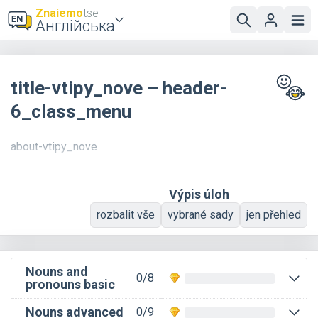
Znaiemo
tse
Англійська
title-vtipy_nove – header-
6_class_menu
about-vtipy_nove
Výpis úloh
rozbalit vše
vybrané sady
jen přehled
Nouns and
0/8
pronouns basic
Nouns advanced
0/9